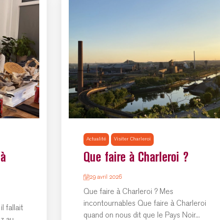
Actualité
Visiter Charleroi
 à
Que faire à Charleroi ?
29 avril 2026
Que faire à Charleroi ? Mes
incontournables Que faire à Charleroi
 fallait
quand on nous dit que le Pays Noir...