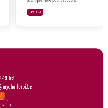
avant-première pour découvrir...
Lire plus
6 49 56
@mycharleroi.be
TER