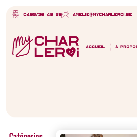
0495/36 49 56
amelie@mycharleroi.be
Accueil
À propo