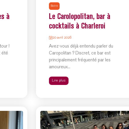
Boire
es à
Le Carolopolitan, bar à
cocktails à Charleroi
20 avril 2026
tour !
Avez-vous déjà entendu parler du
t été
Caropolitan ? Discret, ce bar est
principalement fréquenté par les
amoureux...
Lire plus