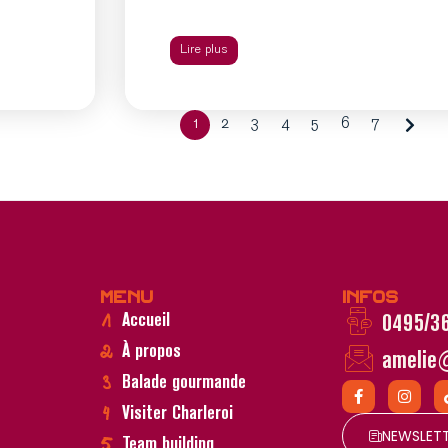
Lire plus
1
2
3
4
5
6
7
Menu
Infos
Accueil
0495/3
À propos
amelie
Balade gourmande
Visiter Charleroi
NEWSLET
Team building