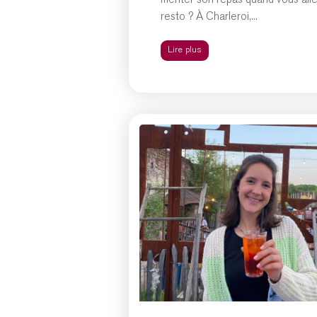
mériter son repas quand vous all
resto ? À Charleroi,...
Lire plus