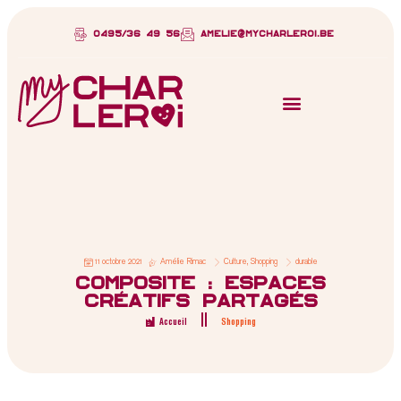
0495/36 49 56
amelie@mycharleroi.be
11 octobre 2021
Amélie Rimac
Culture
,
Shopping
durable
Composite : espaces
créatifs partagés
Accueil
Shopping