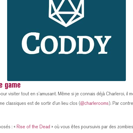
pe game
our visiter tout en s’amusant. Même si je connais déjà Charleroi, il m
 classiques est de sortir d’un lieu clos (
@charlerooms
). Par contr
osés : «
Rise of the Dead
» où vous êtes poursuivis par des zombies.