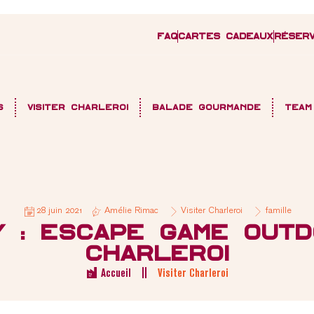
FAQ
Cartes cadeaux
Réserv
s
Visiter Charleroi
Balade gourmande
Team
28 juin 2021
Amélie Rimac
Visiter Charleroi
famille
y : escape game outd
Charleroi
Accueil
Visiter Charleroi