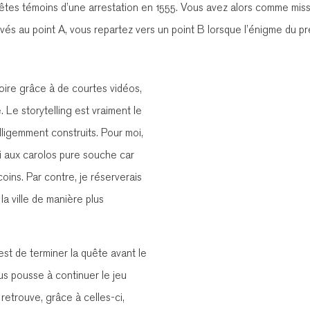
êtes témoins d’une arrestation en 1555. Vous avez alors comme missi
rivés au point A, vous repartez vers un point B lorsque l’énigme du pr
oire grâce à de courtes vidéos,
. Le storytelling est vraiment le
elligemment construits. Pour moi,
ssi aux carolos pure souche car
ins. Par contre, je réserverais
 la ville de manière plus
est de terminer la quête avant le
us pousse à continuer le jeu
 retrouve, grâce à celles-ci,