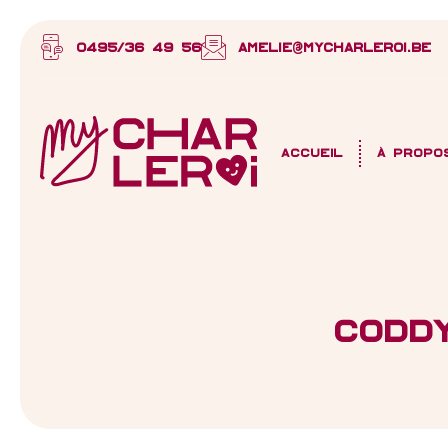
0495/36 49 56
amelie@mycharleroi.be
Accueil
À propo
Codd