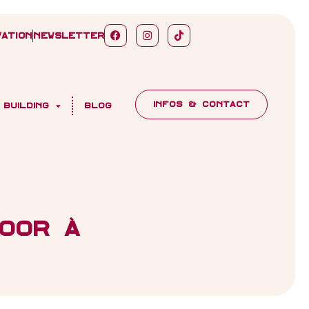
ation
Newsletter
INFOS & CONTACT
 building
Blog
oor à