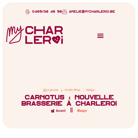
0495/36 49 56
amelie@mycharleroi.be
21 juin 2021
Amélie Rimac
Manger
Carnotus : nouvelle
brasserie à Charleroi
Accueil
Manger