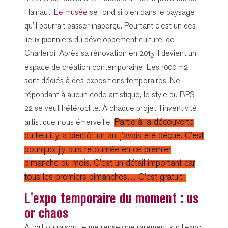
Hainaut.
Le musée
se fond si bien dans le paysage
qu’il pourrait passer inaperçu. Pourtant c’est un des
lieux pionniers du développement culturel de
Charleroi. Après sa rénovation en 2015 il devient un
espace de création contemporaine. Les 1000 m2
sont dédiés à des expositions temporaires. Ne
répondant à aucun code artistique, le style du BPS
22 se veut hétéroclite. À chaque projet, l’inventivité
Partie à la découverte
artistique nous émerveille.
du lieu il y a bientôt un an, j’avais été déçue. C’est
pourquoi j’y suis retournée en ce premier
dimanche du mois. C’est un détail important car
tous les premiers dimanches… C’est gratuit.
L'expo temporaire du moment : us
or chaos