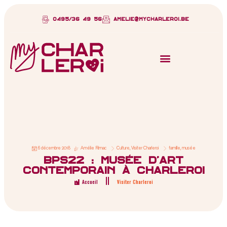
0495/36 49 56
amelie@mycharleroi.be
6 décembre 2018
Amélie Rimac
Culture
,
Visiter Charleroi
famille
,
musée
BPS22 : musée d’art
contemporain à Charleroi
Accueil
Visiter Charleroi