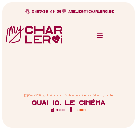
0495/36 49 56
amelie@mycharleroi.be
10 avril 2026
Amélie Rimac
Activités intérieures
,
Culture
famille
Quai 10, le cinéma
Accueil
Culture