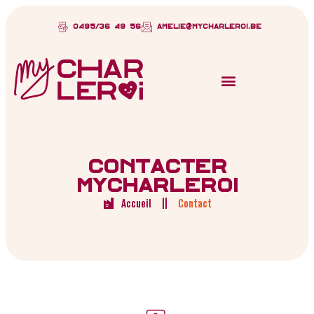
0495/36 49 56
amelie@mycharleroi.be
Contacter
MyCharleroi
Accueil
Contact