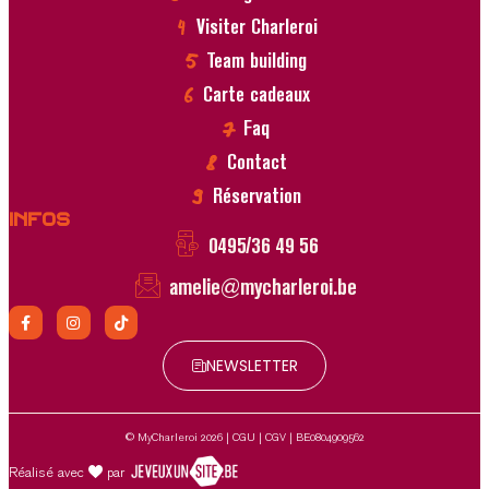
Visiter Charleroi
Team building
Carte cadeaux
Faq
Contact
Réservation
Infos
0495/36 49 56
amelie@mycharleroi.be
NEWSLETTER
© MyCharleroi 2026 |
CGU
|
CGV
| BE0804909562
Réalisé avec
par